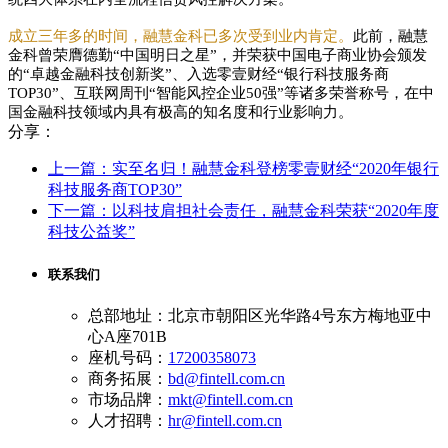
成立三年多的时间，融慧金科已多次受到业内肯定。
此前，融慧
金科曾荣膺德勤“中国明日之星”，并荣获中国电子商业协会颁发
的“卓越金融科技创新奖”、入选零壹财经“银行科技服务商
TOP30”、互联网周刊“智能风控企业50强”等诸多荣誉称号，在中
国金融科技领域内具有极高的知名度和行业影响力。
分享：
上一篇：实至名归！融慧金科登榜零壹财经“2020年银行
科技服务商TOP30”
下一篇：以科技肩担社会责任，融慧金科荣获“2020年度
科技公益奖”
联系我们
总部地址：北京市朝阳区光华路4号东方梅地亚中
心A座701B
座机号码：
17200358073
商务拓展：
bd@fintell.com.cn
市场品牌：
mkt@fintell.com.cn
人才招聘：
hr@fintell.com.cn