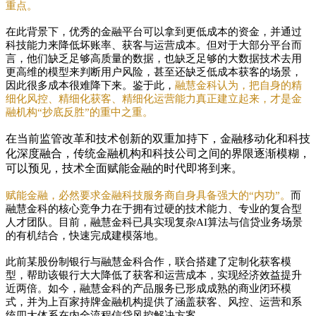
重点。
在此背景下，优秀的金融平台可以拿到更低成本的资金，并通过
科技能力来降低坏账率、获客与运营成本。但对于大部分平台而
言，他们缺乏足够高质量的数据，也缺乏足够的大数据技术去用
更高维的模型来判断用户风险，甚至还缺乏低成本获客的场景，
因此很多成本很难降下来。鉴于此，
融慧金科认为，把自身的精
细化风控、精细化获客、精细化运营能力真正建立起来，才是金
融机构“抄底反胜”的重中之重。
在当前监管改革和技术创新的双重加持下，金融移动化和科技
化深度融合，传统金融机构和科技公司之间的界限逐渐模糊，
可以预见，技术全面赋能金融的时代即将到来。
赋能金融，必然要求金融科技服务商自身具备强大的“内功”。
而
融慧金科的核心竞争力在于拥有过硬的技术能力、专业的复合型
人才团队。目前，融慧金科已具实现复杂AI算法与信贷业务场景
的有机结合，快速完成建模落地。
此前某股份制银行与融慧金科合作，联合搭建了定制化获客模
型，帮助该银行大大降低了获客和运营成本，实现经济效益提升
近两倍。如今，融慧金科的产品服务已形成成熟的商业闭环模
式，并为上百家持牌金融机构提供了涵盖获客、风控、运营和系
统四大体系在内全流程信贷风控解决方案。