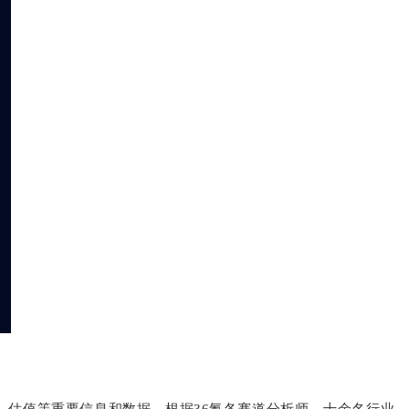
估值等重要信息和数据，根据36氪各赛道分析师、十余名行业