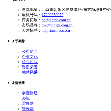
总部地址：北京市朝阳区光华路4号东方梅地亚中心A
座机号码：
17200358073
商务拓展：
bd@fintell.com.cn
市场品牌：
mkt@fintell.com.cn
人才招聘：
hr@fintell.com.cn
关于融慧
公司简介
企业文化
核心团队
资质荣誉
融慧风采
友情链接
零壹财经
36氪
雷锋网
猎云网