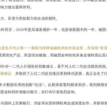
影响力做出最终评判。
发力、应变力和创新力的企业的韧性。
科而言，2020年是高速发展的一年，也是收获颇丰的一年。融
也是迄今为止唯一一家能与持牌金融机构合作该业务，并实现“首贷
品或系统化产品，而是综合赋能，而融慧金科恰恰具备这项特质以及
科针对一二代人行报告的切换难点，基于对人行二代征信报告的深
严格验证，
并取得了人行二代征信项目里程碑式进展，真正走在了
卡大数据应用的创新“玩法”。从精准获客到精准风控，再到精细
融慧金科的价值输出能力，在行内引发热烈反响。
已与国内上百家银行、消金等头部持牌机构达成深度合作，并获得