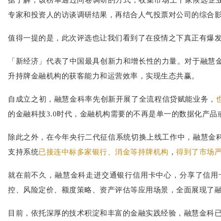
专家和投资人的访谈调研结果，再结合人气投票对公司的综合
值得一提的是，此次评选也让我们看到了在疫情之下真正有爆
「新经济」代表了中国最具创新力和增长性的力量。对于融慧金
升持牌金融机构的获客能力和运营效率，实现生态共赢。
自成立之初，融慧金科率先创新开展了全流程信贷赋能业务，
的金融科技3.0时代，金融机构需要的不再是单一的数据化产
除此之外，在今年央行二代征信系统切换上线工作中，融慧金
支持系统
已接连中标多家银行、消金等持牌机构
，
得到了市场
就在前不久，融慧金科走进交通银行信用卡中心，分享了信用
控、风险定价、额度策略、资产评估等应用场景，全面展现了
目前，依托深厚的技术积淀和丰富的金融实践经验，融慧金科