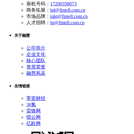
座机号码：
17200358073
商务拓展：
bd@fintell.com.cn
市场品牌：
mkt@fintell.com.cn
人才招聘：
hr@fintell.com.cn
关于融慧
公司简介
企业文化
核心团队
资质荣誉
融慧风采
友情链接
零壹财经
36氪
雷锋网
猎云网
亿欧网