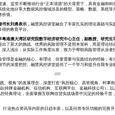
提速、监管不断推动行业“正本清源”的大背景下，具有金融和科
系统化地分享大数据风控领域涉及的模型、策略、数据、系统等
考价值。
秘书长刘勇表示，
融慧风控讲堂融合了丰富扎实的理论基础与实
多得的教育平台。
学粤港澳大湾区研究院数字经济研究中心主任，副教授、研究生
提出了莫大的挑战。优秀的风险管理不是照本宣科，而是理论结
、深入浅出；从实际工作角度出发，致力于帮助风险管理从业者快
险管理是金融的核心。有理论，但更需要与实践结合的经验；有
细节的深度把控。融慧风控讲堂提供了一个学习和提升自我专业
//////
践、视角”的发展理念，深度打造“风控核心、高管视角、时事
业(持牌金融机构、征信机构、互联网平台、金融科技公司)，以
风控经典理论，全面掌握互联网信贷实战场景中沉淀的经验干货
、行业热点资讯等内容的日趋丰富，以及问答专区功能的完善升