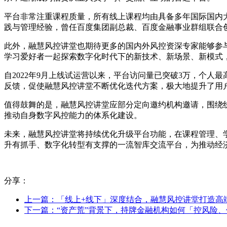
平台非常注重课程质量，所有线上课程均由具备多年国际国内
践与管理经验，曾任百度集团副总裁、百度金融事业群组联合
此外，融慧风控讲堂也期待更多的国内外风控资深专家能够参
学习爱好者一起探索数字化时代下的新技术、新场景、新模式
自2022年9月上线试运营以来，平台访问量已突破3万，个人
反馈，促使融慧风控讲堂不断优化迭代方案，极大地提升了用
值得鼓舞的是，融慧风控讲堂应部分定向邀约机构邀请，围绕
推动自身数字风控能力的体系化建设。
未来，融慧风控讲堂将持续优化升级平台功能，在课程管理、
升有抓手、数字化转型有支撑的一流智库交流平台，为推动经
分享：
上一篇：「线上+线下」深度结合，融慧风控讲堂打造高
下一篇：“资产荒”背景下，持牌金融机构如何「控风险