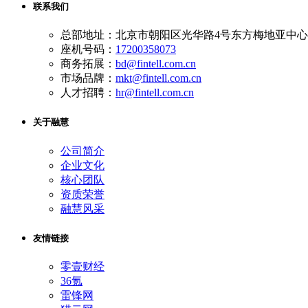
联系我们
总部地址：北京市朝阳区光华路4号东方梅地亚中心A
座机号码：
17200358073
商务拓展：
bd@fintell.com.cn
市场品牌：
mkt@fintell.com.cn
人才招聘：
hr@fintell.com.cn
关于融慧
公司简介
企业文化
核心团队
资质荣誉
融慧风采
友情链接
零壹财经
36氪
雷锋网