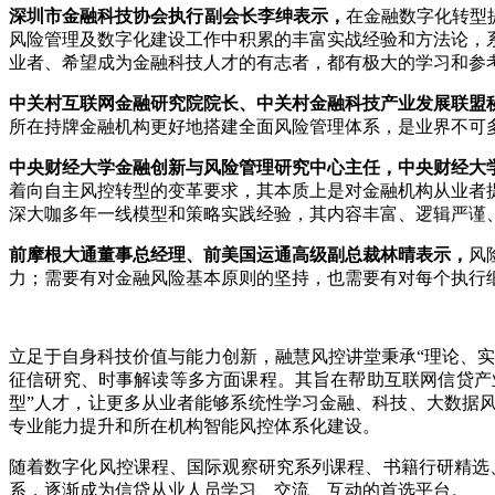
深圳市金融科技协会执行副会长李绅表示，
在金融数字化转型
风险管理及数字化建设工作中积累的丰富实战经验和方法论，
业者、希望成为金融科技人才的有志者，都有极大的学习和参
中关村互联网金融研究院院长、中关村金融科技产业发展联盟
所在持牌金融机构更好地搭建全面风险管理体系，是业界不可
中央财经大学金融创新与风险管理研究中心主任，中央财经大
着向自主风控转型的变革要求，其本质上是对金融机构从业者
深大咖多年一线模型和策略实践经验，其内容丰富、逻辑严谨
前摩根大通董事总经理、前美国运通高级副总裁林晴表示，
风
力；需要有对金融风险基本原则的坚持，也需要有对每个执行
立足于自身科技价值与能力创新，融慧风控讲堂秉承“理论、实
征信研究、时事解读等多方面课程。其旨在帮助互联网信贷产
型”人才，让更多从业者能够系统性学习金融、科技、大数据
专业能力提升和所在机构智能风控体系化建设。
随着数字化风控课程、国际观察研究系列课程、书籍行研精选
系，逐渐成为信贷从业人员学习、交流、互动的首选平台。