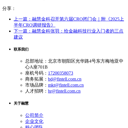
分享：
上一篇：融慧金科召开第六届CRO闭门会｜附《2025上
半年CRO调研报告》
下一篇：融慧金科张羽：给金融科技行业入门者的三点
建议
联系我们
总部地址：北京市朝阳区光华路4号东方梅地亚中
心A座701B
座机号码：
17200358073
商务拓展：
bd@fintell.com.cn
市场品牌：
mkt@fintell.com.cn
人才招聘：
hr@fintell.com.cn
关于融慧
公司简介
企业文化
核心团队