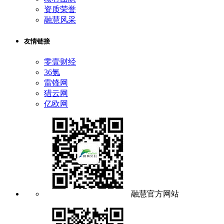
资质荣誉
融慧风采
友情链接
零壹财经
36氪
雷锋网
猎云网
亿欧网
融慧官方网站