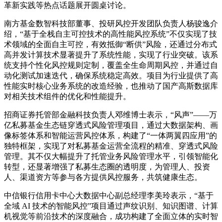
革新实践等热点话题展开圆桌讨论。
南方基金数智科技部董事、投研风控开发团队负责人杨骏逸介
绍，“基于全栈自主可控技术的高性能风控系统”不仅实现了技
术领域的全面自主可控，有效抵御“断供”风险，还通过分布式
高并发计算技术显著提升了系统性能，实现了行业突破。该系
统支持个性化风控规则定制，覆盖全生命周期风控，并通过自
动化测试加速迭代，确保系统稳定高效。项目为行业提供了高
性能实时核心业务系统的改造经验，也推动了国产高斯数据库
对相关技术组件的优化和性能提升。
招商证券托管部金融科技负责人邓维博士表示，“风声”——万
亿私募基金生态链穿透式风险管理项目，通过大数据架构、画
像标签体系和智能运营风控体系，构建了“一体两翼四应用”的
独特框架，实现了对私募基金运营全流程的精准、穿透式风险
管理。其不仅大幅提升了托管业务风险管理水平，引领智能化
转型，还显著增强了私募生态圈的透明度，为管理人、投资
人、渠道资方等参与各方提供风控服务，共筑健康生态。
中信银行信用卡中心大数据中心副总经理李美玲表示，“基于
全域 AI 技术的智能风控”项目通过声纹识别、知识图谱、计算
机视觉等前沿技术的深度融合，成功构建了全面立体的实时智