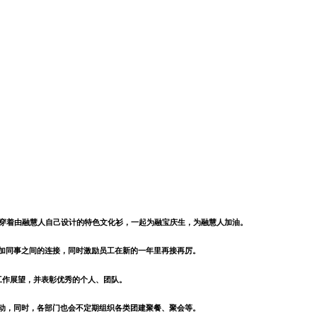
会穿着由融慧人自己设计的特色文化衫，一起为融宝庆生，为融慧人加油。
加同事之间的连接，同时激励员工在新的一年里再接再厉。
工作展望，并表彰优秀的个人、团队。
动，同时，各部门也会不定期组织各类团建聚餐、聚会等。