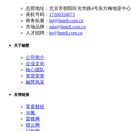
总部地址：北京市朝阳区光华路4号东方梅地亚中心A
座机号码：
17200358073
商务拓展：
bd@fintell.com.cn
市场品牌：
mkt@fintell.com.cn
人才招聘：
hr@fintell.com.cn
关于融慧
公司简介
企业文化
核心团队
资质荣誉
融慧风采
友情链接
零壹财经
36氪
雷锋网
猎云网