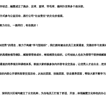
作状态，融慧成立了跑步、足球、篮球、羽毛球、德州扑克等多个俱乐部。
方式参与公益活动，践行公司“社会责任”的文化价值观。
的努力付出。一路同行，有你真好！
制优秀”的理念，致力于构建“学习型组织”，我们拥有健全的员工发展通道、完善的学习发展
的高绩效领导梯队，赋能管理者成长，铸造精英化组织。公司创始人也在为管理干部持续赋
通道的培养项目和课程体系。鼓励大家积极参加内外部专业交流会，让优秀人才走出去，把
期组织内部公开课和高管交流活动，从知识层面、技能层面、职业素养层面，帮助大家不断学
、深圳四大区域均建立了分支机构，为当地员工打造了舒适、开放，体现融慧文化特色的办公