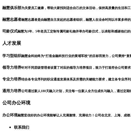
融慧俱乐部
为关爱员工健康，帮助大家找到适合自己的文体活动，保持高质量的生活和工
融慧志愿者
融慧志愿者是由融慧自主发起的志愿者组织，融慧人在业余时间以丰富多样的
司龄仪式
融慧为3年、5年老员工定制专属司龄礼物并举办司龄仪式，以表彰和感谢他们
人才发展
学习型组织
融慧金科始终为“打造金融科技行业的黄埔军校”的目标而努力，公司秉持“复
领导力培养
针对不同层级管理者设置了对应的领导力培养项目，致力于打造符合公司要求
专业力培养
结合各专业序列的职业通道发展体系及所需的关键能力要求，建立各专业序列
通用力培养
公司通过新人180天融入计划，关注每一位新人全方位成长与融入，通过定
公司办公环境
办公环境
融慧坚信好的办公环境能够让人充满激情、充满动力！公司在北京、上海、成都
联系我们