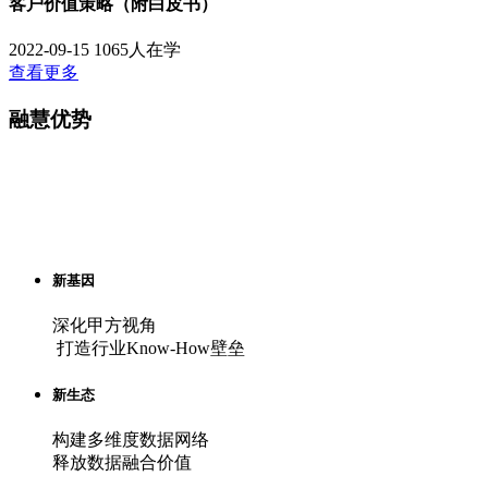
客户价值策略（附白皮书）
2022-09-15
1065人在学
查看更多
融慧优势
融慧为近200家银行、消费金融公司、互联网平台等持牌机构
提供数字化转型升级服务，并与持牌征信机构、合规大数据公
司和IT系统服务商等建立紧密合作，深度赋能整个金融科技产
业生态。
新基因
深化甲方视角
打造行业Know-How壁垒
新生态
构建多维度数据网络
释放数据融合价值