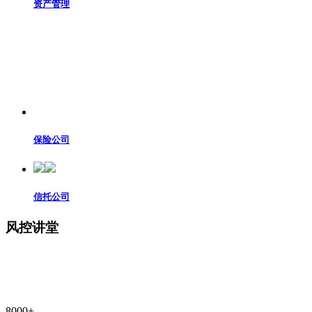
资产管理
保险公司
信托公司
风控讲堂
融慧风控讲堂致力于打造中国风控领域高端“培训、智库、交
流平台”，为中国金融科技行业培养专业人才，推动金融科技
人才、高校、用人单位等各方有效对接。
8000
+