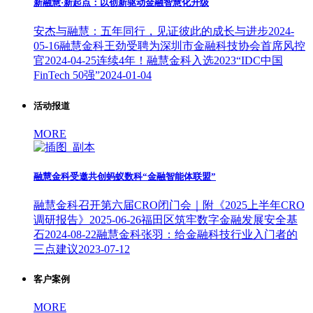
新融慧·新起点：以创新驱动金融智慧化升级
安杰与融慧：五年同行，见证彼此的成长与进步
2024-
05-16
融慧金科王劲受聘为深圳市金融科技协会首席风控
官
2024-04-25
连续4年！融慧金科入选2023“IDC中国
FinTech 50强”
2024-01-04
活动报道
MORE
融慧金科受邀共创蚂蚁数科“金融智能体联盟”
融慧金科召开第六届CRO闭门会｜附《2025上半年CRO
调研报告》
2025-06-26
福田区筑牢数字金融发展安全基
石
2024-08-22
融慧金科张羽：给金融科技行业入门者的
三点建议
2023-07-12
客户案例
MORE