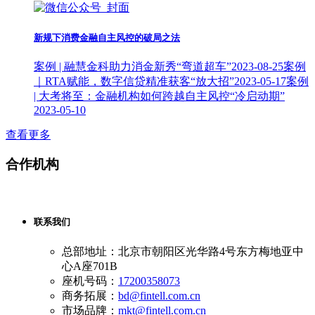
新规下消费金融自主风控的破局之法
案例 | 融慧金科助力消金新秀“弯道超车”
2023-08-25
案例
｜RTA赋能，数字信贷精准获客“放大招”
2023-05-17
案例
| 大考将至：金融机构如何跨越自主风控“冷启动期”
2023-05-10
查看更多
合作机构
联系我们
总部地址：北京市朝阳区光华路4号东方梅地亚中
心A座701B
座机号码：
17200358073
商务拓展：
bd@fintell.com.cn
市场品牌：
mkt@fintell.com.cn